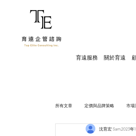
育遠服務
關於育遠
所有文章
定價與品牌策略
市場
沈育宏 Sam
2023年