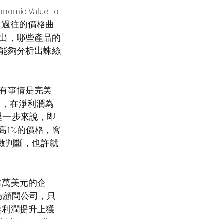
Value to 
從過往的價格曲
出，哪些產品的
能夠分析出蛛絲
有事情是完美
美），在淨利潤為
退一步來說，即
高1%的價格，客
做判斷，也許就
0萬美元的企
請顧問公司，只
從利潤提升上獲