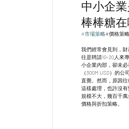
中小企業
棒棒糖在
#市場策略
#價格策
我們經常會見到，財星五
往是聘請10-20
小企業內部，卻未必看得到
（300M USD）
直覺。然而，原因往
這樣處理，也許沒有
規模不大，幾百千萬
價格與折扣策略。