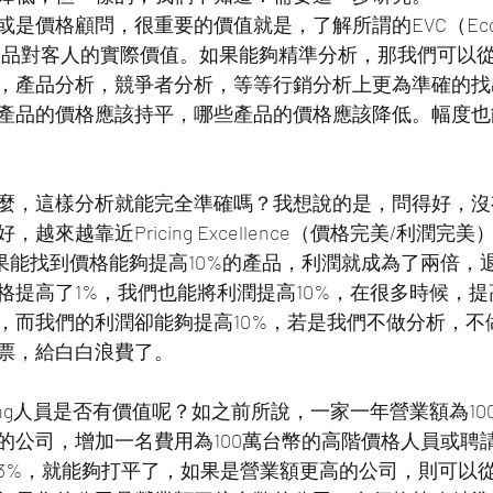
價格顧問，很重要的價值就是，了解所謂的EVC（Economic 
就是產品對客人的實際價值。如果能夠精準分析，那我們可以
，產品分析，競爭者分析，等等行銷分析上更為準確的找
產品的價格應該持平，哪些產品的價格應該降低。幅度也
麼，這樣分析就能完全準確嗎？我想說的是，問得好，沒
越來越靠近Pricing Excellence（價格完美/利潤完
如果能找到價格能夠提高10%的產品，利潤就成為了兩倍，
格提高了1%，我們也能將利潤提高10%，在很多時候，提
，而我們的利潤卻能夠提高10%，若是我們不做分析，不
票，給白白浪費了。
cing人員是否有價值呢？如之前所說，一家一年營業額為10
的公司，增加一名費用為100萬台幣的高階價格人員或聘
3%，就能夠打平了，如果是營業額更高的公司，則可以