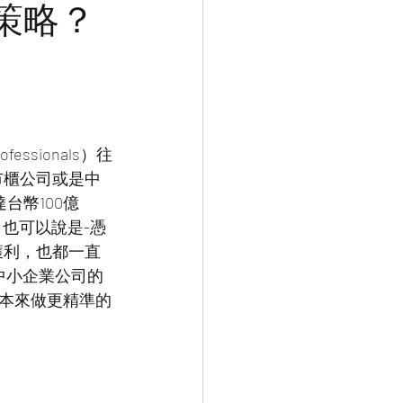
策略？
sionals）往
市櫃公司或是中
達台幣100億
，也可以說是-憑
獲利，也都一直
中小企業公司的
本來做更精準的