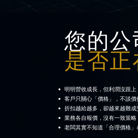
您的公
是否正
明明營收成長，但利潤沒跟上
客戶只關心「價格」，不談價
折扣越給越多，卻越來越難成
業務各自報價，沒有一致策略
老闆其實不知道「合理價格」