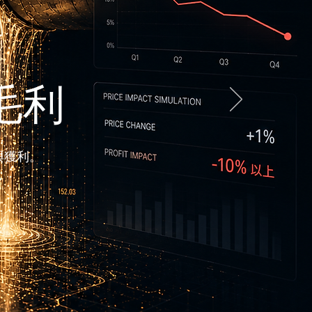
毛利
與獲利。