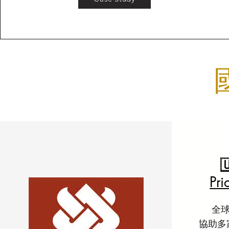

Pr
全
協助多家 