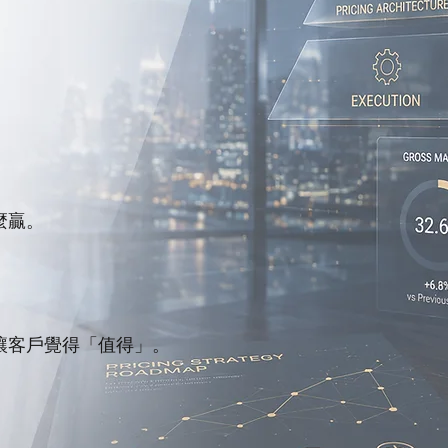
麼贏。
讓客戶覺得「值得」。