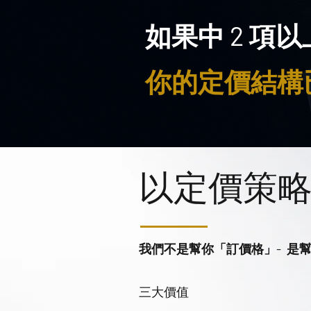
如果中 2 項
你的定價結構
以定價策
我們不是幫你「訂價格」- 是
三大價值