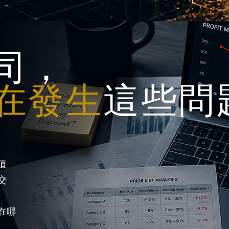
司，
在發生
這些問
值
交
在哪