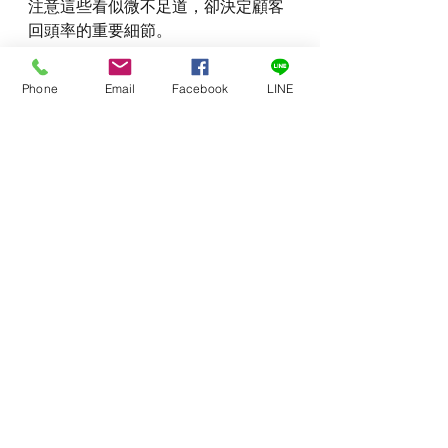
注意這些看似微不足道，卻決定顧客
回頭率的重要細節。
生意不只是交易，更是一種人際關係
Phone
Email
Facebook
LINE
的經營。懂得說話的藝術，就是業務
能力的一部分，而這一點，往往比一
杯好咖啡更能留住顧客。
企業成長
最新文章
查看全部