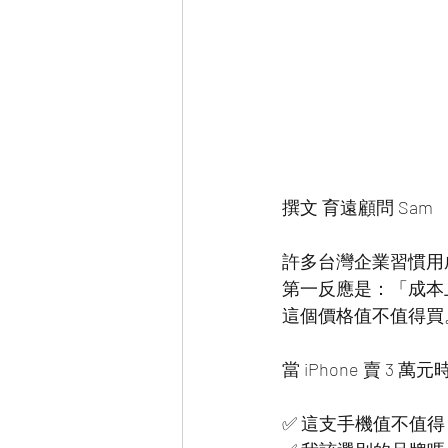
撰文 育遠顧問 Sam
許多台灣企業習慣用成本
第一反應是：「成本
這個價格值不值得買
當 iPhone 賣 
✅ 這支手機值不值得 