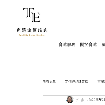
育遠服務
關於育遠
所有文章
定價與品牌策略
市場
yingjane fu
2025年