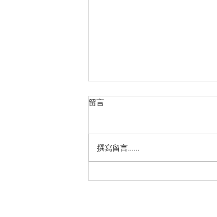
留言
撰寫留言......
AI 時代，企業真的需要搶第一
排嗎？