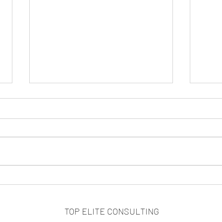
當「成功故事」成為商品時，
客戶
我們真正該思考的是什麼？
上升
TOP ELITE CONSULTING